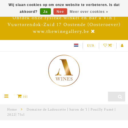
Wij slaan cookies op om onze website te verbeteren. Is dat
akkoord?
Ja
Nee
Meer over cookies »
Ontdek onze fysieke winkel en Bar à Vin |
Vuurtorendok-Zuid 17 Oostende (Oosteroever)
www.thewinegallery.be
EUR
(0)
Home
Domaine de Ladoucette | baron de ‘l | Pouilly Fumé |
2022| 75cl