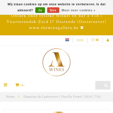
Wij slaan cookies op om onze website te verbeteren. Is dat
akkoord?
Ja
Nee
Meer over cookies »
Ontdek onze fysieke winkel en Bar à Vin |
Vuurtorendok-Zuid 17 Oostende (Oosteroever)
www.thewinegallery.be
EUR
(0)
Home
Domaine de Ladoucette | Pouilly Fumé | 2024 | 75cl