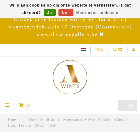
Wij slaan cookies op om onze website te verbeteren. Is dat
akkoord?
Ja
Nee
Meer over cookies »
Ontdek onze fysieke winkel en Bar à Vin |
Vuurtorendok-Zuid 17 Oostende (Oosteroever)
www.thewinegallery.be
EUR
(0)
Home
Domaine Roulot | Meursault À Mon Plaisir - Clos du
Haut Tesson | 2022 | 75cl