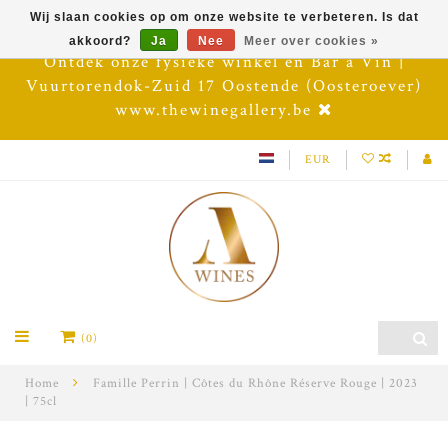
Wij slaan cookies op om onze website te verbeteren. Is dat
akkoord?
Ja
Nee
Meer over cookies »
Ontdek onze fysieke winkel en Bar à Vin |
Vuurtorendok-Zuid 17 Oostende (Oosteroever)
www.thewinegallery.be
EUR
(0)
Home
Famille Perrin | Côtes du Rhône Réserve Rouge | 2023
| 75cl