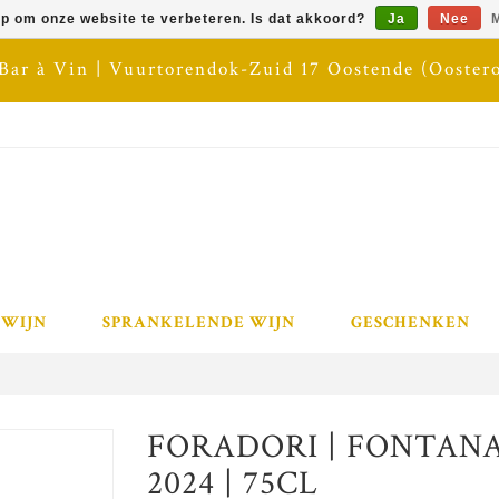
op om onze website te verbeteren. Is dat akkoord?
Ja
Nee
M
 Bar à Vin | Vuurtorendok-Zuid 17 Oostende (Ooster
 WIJN
SPRANKELENDE WIJN
GESCHENKEN
FORADORI | FONTANA
2024 | 75CL