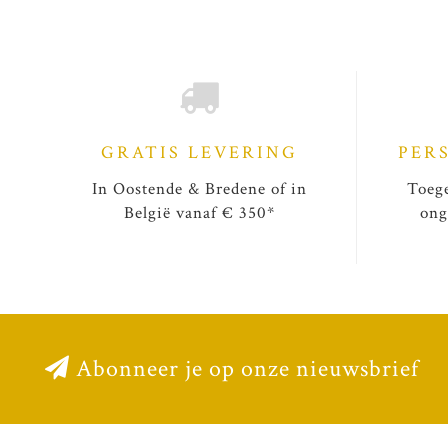
GRATIS LEVERING
PER
In Oostende & Bredene of in
Toege
België vanaf € 350*
ong
Abonneer je op onze nieuwsbrief