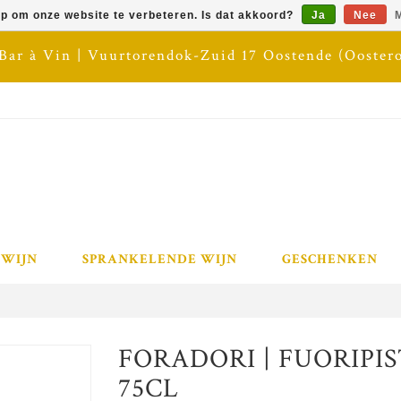
op om onze website te verbeteren. Is dat akkoord?
Ja
Nee
M
 Bar à Vin | Vuurtorendok-Zuid 17 Oostende (Ooster
 WIJN
SPRANKELENDE WIJN
GESCHENKEN
FORADORI | FUORIPIST
75CL