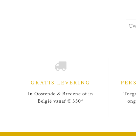
GRATIS LEVERING
PER
In Oostende & Bredene of in
Toege
België vanaf € 350*
ong