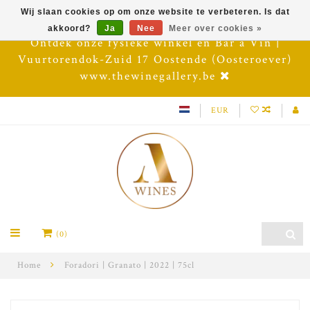
Wij slaan cookies op om onze website te verbeteren. Is dat
akkoord?
Ja
Nee
Meer over cookies »
Ontdek onze fysieke winkel en Bar à Vin |
Vuurtorendok-Zuid 17 Oostende (Oosteroever)
www.thewinegallery.be
EUR
(0)
Home
Foradori | Granato | 2022 | 75cl