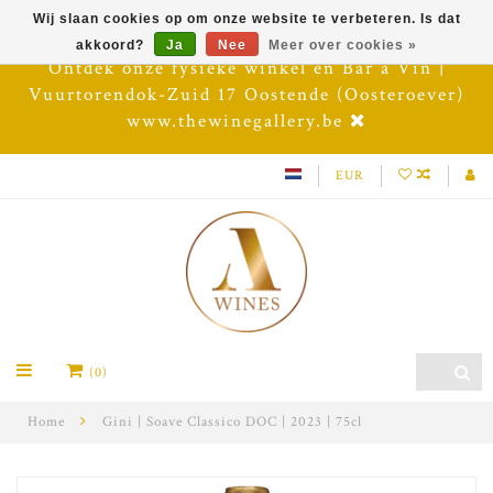
Wij slaan cookies op om onze website te verbeteren. Is dat
akkoord?
Ja
Nee
Meer over cookies »
Ontdek onze fysieke winkel en Bar à Vin |
Vuurtorendok-Zuid 17 Oostende (Oosteroever)
www.thewinegallery.be
EUR
(0)
Home
Gini | Soave Classico DOC | 2023 | 75cl