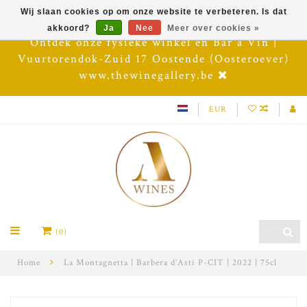
Wij slaan cookies op om onze website te verbeteren. Is dat
akkoord?
Ja
Nee
Meer over cookies »
Ontdek onze fysieke winkel en Bar à Vin |
Vuurtorendok-Zuid 17 Oostende (Oosteroever)
www.thewinegallery.be
EUR
(0)
Home
La Montagnetta | Barbera d’Asti P-CIT | 2022 | 75cl