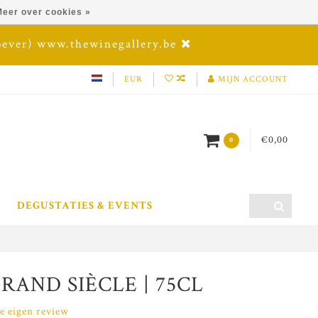
eer over cookies »
oever) www.thewinegallery.be
EUR
MIJN ACCOUNT
€0,00
0
DEGUSTATIES & EVENTS
RAND SIÈCLE | 75CL
je eigen review