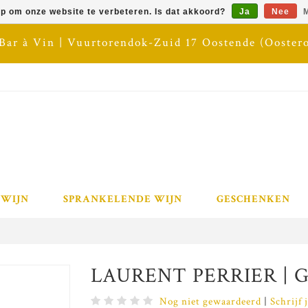
op om onze website te verbeteren. Is dat akkoord?
Ja
Nee
M
 Bar à Vin | Vuurtorendok-Zuid 17 Oostende (Ooster
 WIJN
SPRANKELENDE WIJN
GESCHENKEN
LAURENT PERRIER | G
Nog niet gewaardeerd
|
Schrijf 