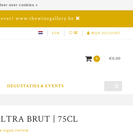
eer over cookies »
oever) www.thewinegallery.be
EUR
MIJN ACCOUNT
€0,00
0
DEGUSTATIES & EVENTS
LTRA BRUT | 75CL
je eigen review