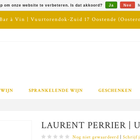
op om onze website te verbeteren. Is dat akkoord?
Ja
Nee
M
 Bar à Vin | Vuurtorendok-Zuid 17 Oostende (Ooster
 WIJN
SPRANKELENDE WIJN
GESCHENKEN
LAURENT PERRIER | U
Nog niet gewaardeerd
|
Schrijf 