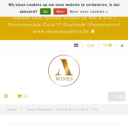
Wij slaan cookies op om onze website te verbeteren. Is dat
akkoord?
Ja
Nee
Meer over cookies »
Ontdek onze fysieke winkel en Bar à Vin |
Vuurtorendok-Zuid 17 Oostende (Oosteroever)
www.thewinegallery.be
EUR
(0)
Home
Louis Roederer | Cristal Brut | 2014 | 75cl