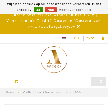
Wij slaan cookies op om onze website te verbeteren. Is dat
akkoord?
Ja
Nee
Meer over cookies »
Ontdek onze fysieke winkel en Bar à Vin |
Vuurtorendok-Zuid 17 Oostende (Oosteroever)
www.thewinegallery.be
EUR
(0)
Home
Mailly | Brut Réserve | Grand Cru | 300cl