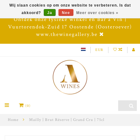
Wij slaan cookies op om onze website te verbeteren. Is dat
akkoord?
Ja
Nee
Meer over cookies »
Ontdek onze fysieke winkel en Bar à Vin |
Vuurtorendok-Zuid 17 Oostende (Oosteroever)
www.thewinegallery.be
EUR
(0)
Home
Mailly | Brut Réserve | Grand Cru | 75cl