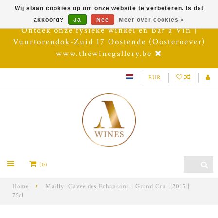
Wij slaan cookies op om onze website te verbeteren. Is dat
akkoord?
Ja
Nee
Meer over cookies »
Ontdek onze fysieke winkel en Bar à Vin |
Vuurtorendok-Zuid 17 Oostende (Oosteroever)
www.thewinegallery.be
EUR
(0)
Home
Mailly |Cuvee des Echansons | Grand Cru | 2015 |
75cl