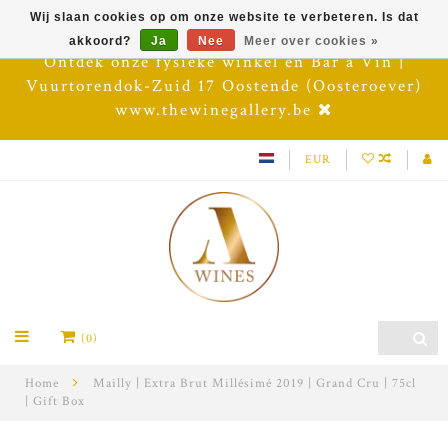
Wij slaan cookies op om onze website te verbeteren. Is dat
akkoord?
Ja
Nee
Meer over cookies »
Ontdek onze fysieke winkel en Bar à Vin |
Vuurtorendok-Zuid 17 Oostende (Oosteroever)
www.thewinegallery.be
EUR
(0)
Home
Mailly | Extra Brut Millésimé 2019 | Grand Cru | 75cl
| Gift Box