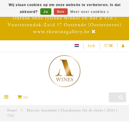
Wij slaan cookies op om onze website te verbeteren. Is dat
akkoord?
Ja
Nee
Meer over cookies »
Ontdek onze fysieke winkel en Bar à Vin |
Vuurtorendok-Zuid 17 Oostende (Oosteroever)
www.thewinegallery.be
EUR
(0)
Home
Maison Anselmet | Chardonnay fût de chêne | 2024 |
75cl