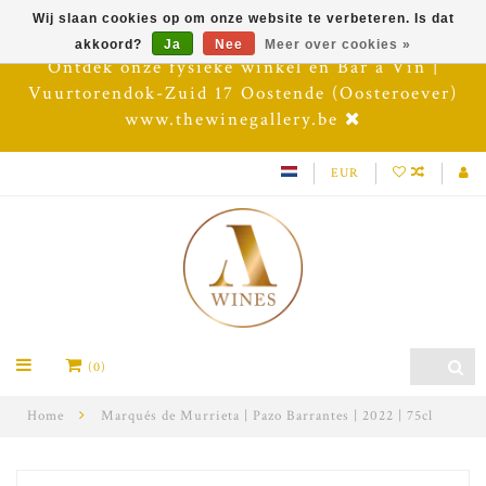
Wij slaan cookies op om onze website te verbeteren. Is dat
akkoord?
Ja
Nee
Meer over cookies »
Ontdek onze fysieke winkel en Bar à Vin |
Vuurtorendok-Zuid 17 Oostende (Oosteroever)
www.thewinegallery.be
EUR
(0)
Home
Marqués de Murrieta | Pazo Barrantes | 2022 | 75cl