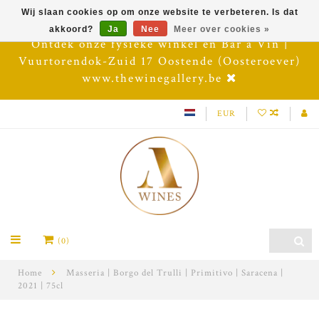
Wij slaan cookies op om onze website te verbeteren. Is dat
akkoord?
Ja
Nee
Meer over cookies »
Ontdek onze fysieke winkel en Bar à Vin |
Vuurtorendok-Zuid 17 Oostende (Oosteroever)
www.thewinegallery.be
EUR
(0)
Home
Masseria | Borgo del Trulli | Primitivo | Saracena |
2021 | 75cl