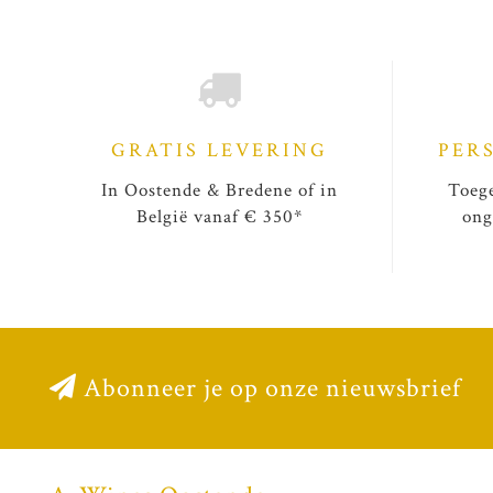
GRATIS LEVERING
PER
In Oostende & Bredene of in
Toege
België vanaf € 350*
ong
Abonneer je op onze nieuwsbrief