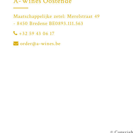
A-Wines Oostende
Maatschappelijke zetel: Merelstraat 49
- 8450 Bredene BE0893.111.563
+32 59 43 06 17
order@a-wines.be
© Copyrigh