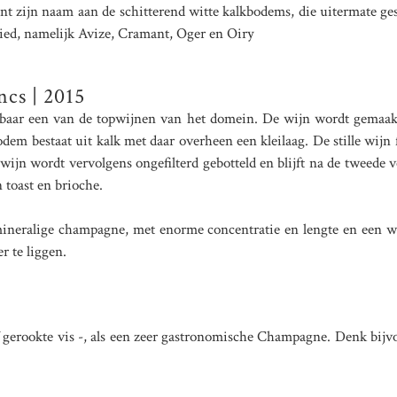
nt zijn naam aan de schitterend witte kalkbodems, die uitermate ge
ebied, namelijk Avize, Cramant, Oger en Oiry
ncs | 2015
aar een van de topwijnen van het domein. De wijn wordt gemaakt 
odem bestaat uit kalk met daar overheen een kleilaag. De stille wij
 wijn wordt vervolgens ongefilterd gebotteld en blijft na de tweede ve
n toast en brioche.
e, mineralige champagne, met enorme concentratie en lengte en een 
r te liggen.
of gerookte vis -, als een zeer gastronomische Champagne. Denk bijvo