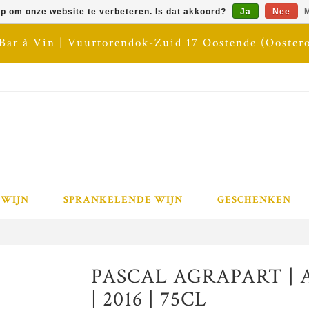
op om onze website te verbeteren. Is dat akkoord?
Ja
Nee
M
 Bar à Vin | Vuurtorendok-Zuid 17 Oostende (Ooster
 WIJN
SPRANKELENDE WIJN
GESCHENKEN
PASCAL AGRAPART | 
| 2016 | 75CL