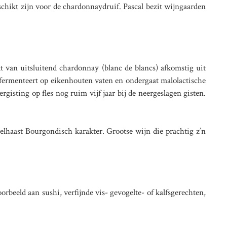
schikt zijn voor de chardonnaydruif. Pascal bezit wijngaarden
van uitsluitend chardonnay (blanc de blancs) afkomstig uit
n fermenteert op eikenhouten vaten en ondergaat malolactische
rgisting op fles nog ruim vijf jaar bij de neergeslagen gisten.
welhaast Bourgondisch karakter. Grootse wijn die prachtig z’n
orbeeld aan sushi, verfijnde vis- gevogelte- of kalfsgerechten,