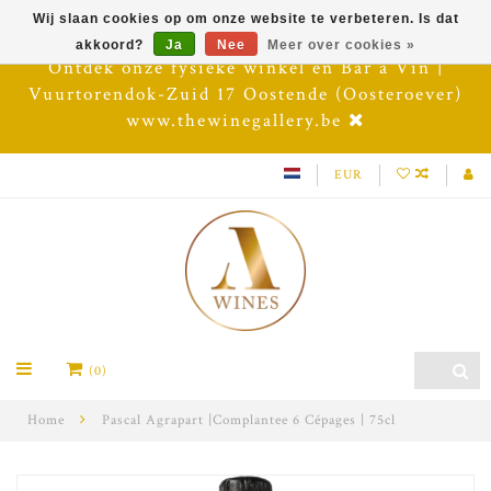
Wij slaan cookies op om onze website te verbeteren. Is dat
akkoord?
Ja
Nee
Meer over cookies »
Ontdek onze fysieke winkel en Bar à Vin |
Vuurtorendok-Zuid 17 Oostende (Oosteroever)
www.thewinegallery.be
EUR
(0)
Home
Pascal Agrapart |Complantee 6 Cépages | 75cl