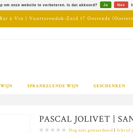
op om onze website te verbeteren. Is dat akkoord?
Ja
Nee
M
 Bar à Vin | Vuurtorendok-Zuid 17 Oostende (Ooster
 WIJN
SPRANKELENDE WIJN
GESCHENKEN
PASCAL JOLIVET | SAN
Nog niet gewaardeerd
|
Schrijf 