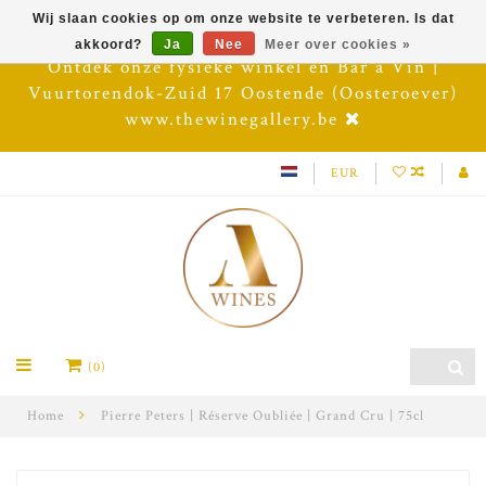
Wij slaan cookies op om onze website te verbeteren. Is dat
akkoord?
Ja
Nee
Meer over cookies »
Ontdek onze fysieke winkel en Bar à Vin |
Vuurtorendok-Zuid 17 Oostende (Oosteroever)
www.thewinegallery.be
EUR
(0)
Home
Pierre Peters | Réserve Oubliée | Grand Cru | 75cl