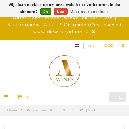
Wij slaan cookies op om onze website te verbeteren. Is dat
akkoord?
Ja
Nee
Meer over cookies »
Ontdek onze fysieke winkel en Bar à Vin |
Vuurtorendok-Zuid 17 Oostende (Oosteroever)
www.thewinegallery.be
EUR
(0)
Home
Praesidium | Bianco “Lucì” | 2021 | 75cl