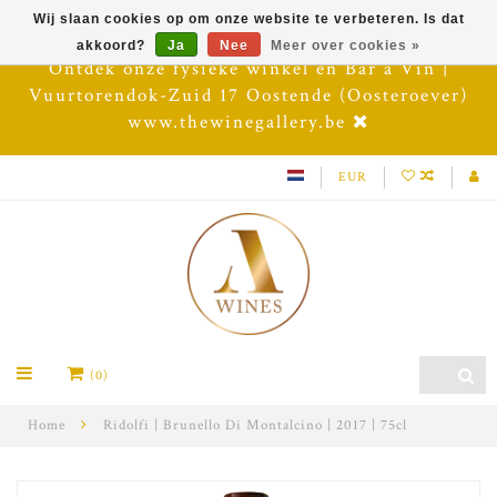
Wij slaan cookies op om onze website te verbeteren. Is dat
akkoord?
Ja
Nee
Meer over cookies »
Ontdek onze fysieke winkel en Bar à Vin |
Vuurtorendok-Zuid 17 Oostende (Oosteroever)
www.thewinegallery.be
EUR
(0)
Home
Ridolfi | Brunello Di Montalcino | 2017 | 75cl