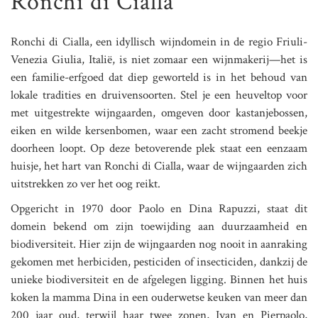
Ronchi di Cialla
Ronchi di Cialla, een idyllisch wijndomein in de regio Friuli-
Venezia Giulia, Italië, is niet zomaar een wijnmakerij—het is
een familie-erfgoed dat diep geworteld is in het behoud van
lokale tradities en druivensoorten. Stel je een heuveltop voor
met uitgestrekte wijngaarden, omgeven door kastanjebossen,
eiken en wilde kersenbomen, waar een zacht stromend beekje
doorheen loopt. Op deze betoverende plek staat een eenzaam
huisje, het hart van Ronchi di Cialla, waar de wijngaarden zich
uitstrekken zo ver het oog reikt.
Opgericht in 1970 door Paolo en Dina Rapuzzi, staat dit
domein bekend om zijn toewijding aan duurzaamheid en
biodiversiteit. Hier zijn de wijngaarden nog nooit in aanraking
gekomen met herbiciden, pesticiden of insecticiden, dankzij de
unieke biodiversiteit en de afgelegen ligging. Binnen het huis
koken la mamma Dina in een ouderwetse keuken van meer dan
200 jaar oud, terwijl haar twee zonen, Ivan en Pierpaolo,