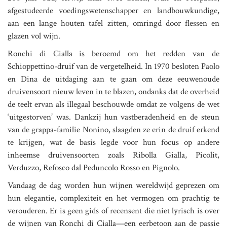
afgestudeerde voedingswetenschapper en landbouwkundige,
aan een lange houten tafel zitten, omringd door flessen en
glazen vol wijn.
Ronchi di Cialla is beroemd om het redden van de
Schioppettino-druif van de vergetelheid. In 1970 besloten Paolo
en Dina de uitdaging aan te gaan om deze eeuwenoude
druivensoort nieuw leven in te blazen, ondanks dat de overheid
de teelt ervan als illegaal beschouwde omdat ze volgens de wet
‘uitgestorven’ was. Dankzij hun vastberadenheid en de steun
van de grappa-familie Nonino, slaagden ze erin de druif erkend
te krijgen, wat de basis legde voor hun focus op andere
inheemse druivensoorten zoals Ribolla Gialla, Picolit,
Verduzzo, Refosco dal Peduncolo Rosso en Pignolo.
Vandaag de dag worden hun wijnen wereldwijd geprezen om
hun elegantie, complexiteit en het vermogen om prachtig te
verouderen. Er is geen gids of recensent die niet lyrisch is over
de wijnen van Ronchi di Cialla—een eerbetoon aan de passie