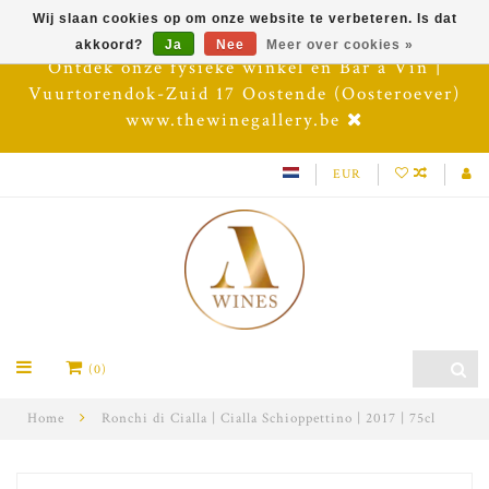
Wij slaan cookies op om onze website te verbeteren. Is dat
akkoord?
Ja
Nee
Meer over cookies »
Ontdek onze fysieke winkel en Bar à Vin |
Vuurtorendok-Zuid 17 Oostende (Oosteroever)
www.thewinegallery.be
EUR
(0)
Home
Ronchi di Cialla | Cialla Schioppettino | 2017 | 75cl