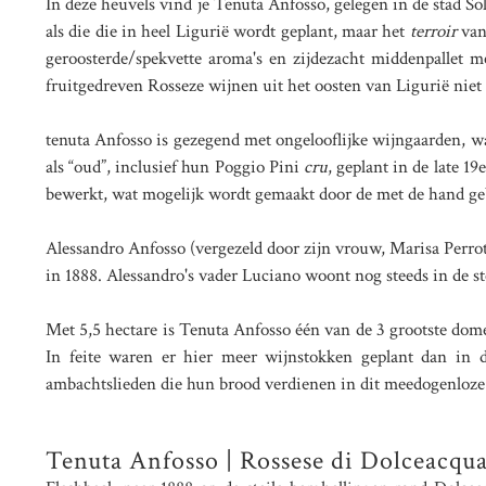
In deze heuvels vind je Tenuta Anfosso, gelegen in de stad So
als die die in heel Ligurië wordt geplant, maar het
terroir
van
geroosterde/spekvette aroma's en zijdezacht middenpallet m
fruitgedreven Rosseze wijnen uit het oosten van Ligurië niet 
tenuta Anfosso is gezegend met ongelooflijke wijngaarden, w
als “oud”, inclusief hun Poggio Pini
cru
, geplant in de late 
bewerkt, wat mogelijk wordt gemaakt door de met de hand ge
Alessandro Anfosso (vergezeld door zijn vrouw, Marisa Perrot
in 1888. Alessandro's vader Luciano woont nog steeds in de st
Met 5,5 hectare is Tenuta Anfosso één van de 3 grootste dome
In feite waren er hier meer wijnstokken geplant dan in 
ambachtslieden die hun brood verdienen in dit meedogenloze t
Tenuta Anfosso | Rossese di Dolceacqua