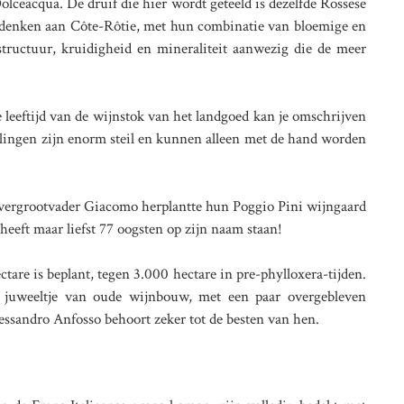
olceacqua. De druif die hier wordt geteeld is dezelfde Rossese
 denken aan Côte-Rôtie, met hun combinatie van bloemige en
structuur, kruidigheid en mineraliteit aanwezig die de meer
leeftijd van de wijnstok van het landgoed kan je omschrijven
ellingen zijn enorm steil en kunnen alleen met de hand worden
n overgrootvader Giacomo herplantte hun Poggio Pini wijngaard
heeft maar liefst 77 oogsten op zijn naam staan!
are is beplant, tegen 3.000 hectare in pre-phylloxera-tijden.
n juweeltje van oude wijnbouw, met een paar overgebleven
essandro Anfosso behoort zeker tot de besten van hen.