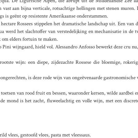
cqua. De Ligurische Alpen, die abrupt uit de Middellandse Zee aa
 vast aan bijna verticale, rotsachtige hellingen met stenen muren.
ngs is geënt op resistente Amerikaanse onderstammen.
e hectare Rossees stippelen het dramatische landschap uit. Een van 
a werd het slachtoffer van verstedelijking en mechanisatie in de t
k om elders fortuin te maken.
ini wijngaard, hield vol. Alessandro Anfosso bewerkt deze cru nu, t
ootste wijn: een diepe, zijdezachte Rossese die bloemige, rokeri
nongerechten, is deze rode wijn van ongeëvenaarde gastronomische 
 toetsen van rood fruit en bessen, waaronder kersen, wilde aardbei
 de mond is het zacht, fluweelachtig en volle wijn, met een discrete
ld vlees, gestoofd vlees, pasta met vleessaus.