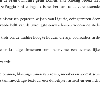
n de Frans-Italiaanse grens komen, zijn volledig bedekt met
 De Poggio Pini-wijngaard is net herplant na de verwoestende
de historisch geprezen wijnen van Ligurië, ooit geprezen door
weede helft van de twintigste eeuw - boeren vonden de steile
rots om de traditie hoog te houden die zijn voorouders in de
ge en kruidige elementen combineert, met een overheerlijke
waarde.
 en bramen, bloemige tonen van rozen, moerbei en aromatische
 tannineachtige textuur, een duidelijke frisheid en een licht