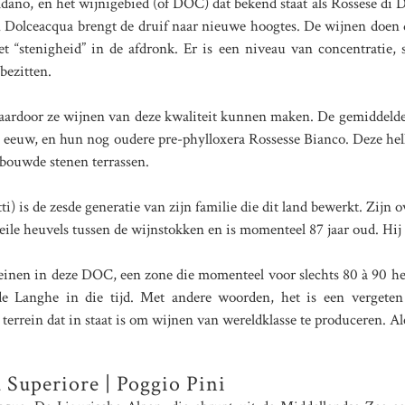
ldano, en het wijnigebied (of DOC) dat bekend staat als Rossese di D
 Dolceacqua brengt de druif naar nieuwe hoogtes. De wijnen doen
et “stenigheid” in de afdronk. Er is een niveau van concentratie, 
bezitten.
aardoor ze wijnen van deze kwaliteit kunnen maken. De gemiddelde 
19e eeuw, en hun nog oudere pre-phylloxera Rossesse Bianco. Deze h
bouwde stenen terrassen.
ti) is de zesde generatie van zijn familie die dit land bewerkt. Zij
eile heuvels tussen de wijnstokken en is momenteel 87 jaar oud. Hij 
inen in deze DOC, een zone die momenteel voor slechts 80 à 90 hect
de Langhe in die tijd. Met andere woorden, het is een vergete
errein dat in staat is om wijnen van wereldklasse te produceren. Al
 Superiore | Poggio Pini