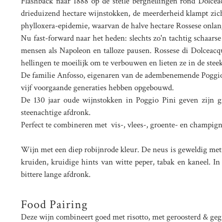
Flashback naar 1888 op de steile berghellingen rond Dolcea
drieduizend hectare wijnstokken, de meerderheid klampt zich
phylloxera-epidemie, waarvan de halve hectare Rossese onla
Nu fast-forward naar het heden: slechts zo'n tachtig schaars
mensen als Napoleon en talloze pausen. Rossese di Dolceacqu
hellingen te moeilijk om te verbouwen en lieten ze in de stee
De familie Anfosso, eigenaren van de adembenemende Poggio P
vijf voorgaande generaties hebben opgebouwd.
De 130 jaar oude wijnstokken in Poggio Pini geven zijn gr
steenachtige afdronk.
Perfect te combineren met vis-, vlees-, groente- en champig
Wijn met een diep robijnrode kleur. De neus is geweldig met
kruiden, kruidige hints van witte peper, tabak en kaneel. In
bittere lange afdronk.
Food Pairing
Deze wijn combineert goed met risotto, met geroosterd & gegri