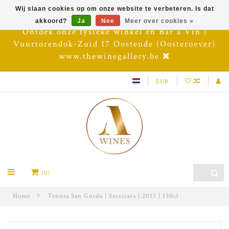
Wij slaan cookies op om onze website te verbeteren. Is dat
akkoord?
Ja
Nee
Meer over cookies »
Ontdek onze fysieke winkel en Bar à Vin |
Vuurtorendok-Zuid 17 Oostende (Oosteroever)
www.thewinegallery.be
EUR
(0)
Home
Tenuta San Guido | Sassicaia | 2015 | 150cl