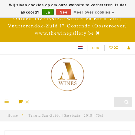
Wij slaan cookies op om onze website te verbeteren. Is dat
akkoord?
Ja
Nee
Meer over cookies »
Ontdek onze fysieke winkel en Bar à Vin |
Vuurtorendok-Zuid 17 Oostende (Oosteroever)
www.thewinegallery.be
EUR
(0)
Home
Tenuta San Guido | Sassicaia | 2018 | 75cl