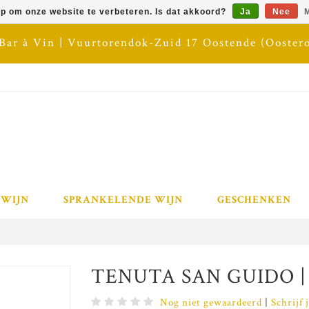
op om onze website te verbeteren. Is dat akkoord?
Ja
Nee
M
 Bar à Vin | Vuurtorendok-Zuid 17 Oostende (Ooster
 WIJN
SPRANKELENDE WIJN
GESCHENKEN
TENUTA SAN GUIDO | S
Nog niet gewaardeerd
|
Schrijf 