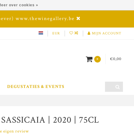
eer over cookies »
oever) www.thewinegallery.be
EUR
MIJN ACCOUNT
€0,00
0
DEGUSTATIES & EVENTS
ASSICAIA | 2020 | 75CL
je eigen review