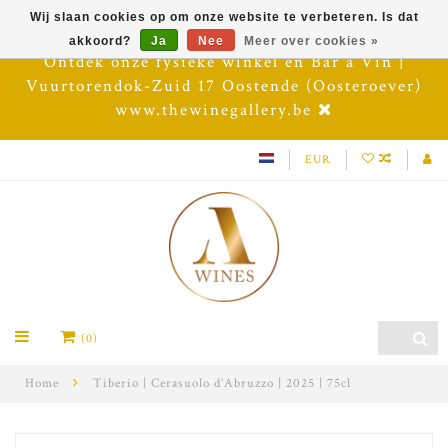
Wij slaan cookies op om onze website te verbeteren. Is dat
akkoord?
Ja
Nee
Meer over cookies »
Ontdek onze fysieke winkel en Bar à Vin |
Vuurtorendok-Zuid 17 Oostende (Oosteroever)
www.thewinegallery.be
EUR
(0)
Home
Tiberio | Cerasuolo d’Abruzzo | 2025 | 75cl