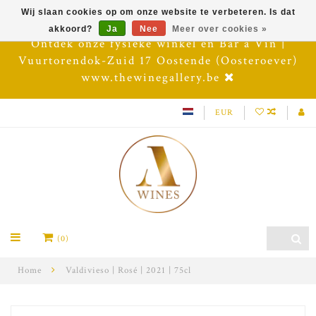
Wij slaan cookies op om onze website te verbeteren. Is dat
akkoord?
Ja
Nee
Meer over cookies »
Ontdek onze fysieke winkel en Bar à Vin |
Vuurtorendok-Zuid 17 Oostende (Oosteroever)
www.thewinegallery.be
EUR
(0)
Home
Valdivieso | Rosé | 2021 | 75cl