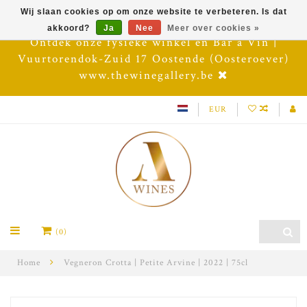
Wij slaan cookies op om onze website te verbeteren. Is dat
akkoord?
Ja
Nee
Meer over cookies »
Ontdek onze fysieke winkel en Bar à Vin |
Vuurtorendok-Zuid 17 Oostende (Oosteroever)
www.thewinegallery.be
EUR
(0)
Home
Vegneron Crotta | Petite Arvine | 2022 | 75cl