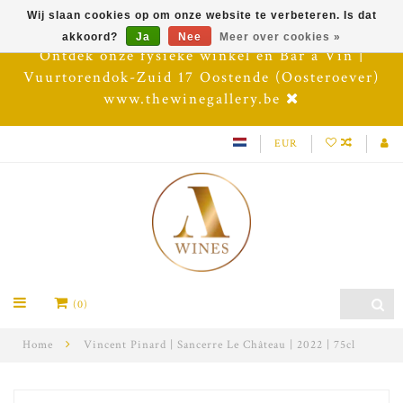
Wij slaan cookies op om onze website te verbeteren. Is dat
akkoord?
Ja
Nee
Meer over cookies »
Ontdek onze fysieke winkel en Bar à Vin |
Vuurtorendok-Zuid 17 Oostende (Oosteroever)
www.thewinegallery.be
EUR
(0)
Home
Vincent Pinard | Sancerre Le Château | 2022 | 75cl