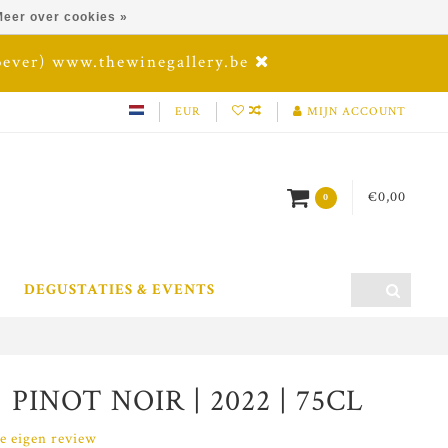
eer over cookies »
oever) www.thewinegallery.be
EUR
MIJN ACCOUNT
€0,00
0
DEGUSTATIES & EVENTS
INOT NOIR | 2022 | 75CL
je eigen review