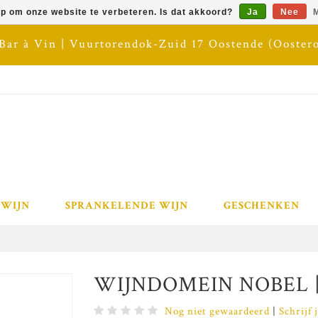
op om onze website te verbeteren. Is dat akkoord?
Ja
Nee
M
 Bar à Vin | Vuurtorendok-Zuid 17 Oostende (Ooster
 WIJN
SPRANKELENDE WIJN
GESCHENKEN
WIJNDOMEIN NOBEL | P
Nog niet gewaardeerd
|
Schrijf 