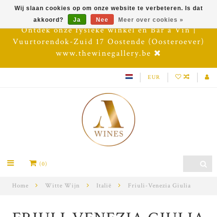
Wij slaan cookies op om onze website te verbeteren. Is dat
akkoord?
Ja
Nee
Meer over cookies »
Ontdek onze fysieke winkel en Bar à Vin |
Vuurtorendok-Zuid 17 Oostende (Oosteroever)
www.thewinegallery.be
EUR
(0)
Home
Witte Wijn
Italië
Friuli-Venezia Giulia